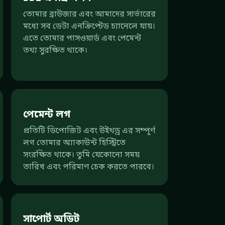
তোমার ব্রাউজার এবং আমাদের সার্ভারের
মধ্যে সব ডেটা এনক্রিপ্টেড চ্যানেলে যায়।
এতে তোমার পাসওয়ার্ড এবং পেমেন্ট
তথ্য সুরক্ষিত থাকে।
পেমেন্ট লগ
প্রতিটি ডিপোজিট এবং উইথড্র এর সম্পূর্ণ
লগ তোমার অ্যাকাউন্ট হিস্ট্রিতে
সংরক্ষিত থাকে। তুমি যেকোনো সময়
তারিখ এবং পরিমাণ চেক করতে পারবে।
সাপোর্ট অডিট