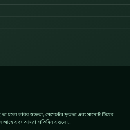
া হলো লবির স্বচ্ছতা, পেমেন্টের দ্রুততা এবং সাপোর্ট টিমের
য়ে আছে এবং আমরা প্রতিদিন এগুলো...