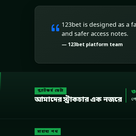
123bet is designed as a f
and safer access notes.
— 123bet platform team
৩
প্ল্যাটফর্ম ডেটা
আমাদের স্ট্রাকচার এক নজরে
প
সাহায্য পথ