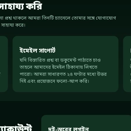
হায্য করি
নো প্রশ্ন থাকলে আমরা তিনটি চ্যানেলে তোমার সঙ্গে যোগাযোগ
সাহায্য করে।
ইমেইল সাপোর্ট
যদি বিস্তারিত প্রশ্ন বা ডকুমেন্ট পাঠাতে চাও
তাহলে আমাদের ইমেইল ঠিকানায় লিখতে
ে
পারো। আমরা সাধারণত ২৪ ঘণ্টার মধ্যে উত্তর
দিই এবং প্রয়োজনে ফলো-আপ করি।
াকাউন্ট
দুই-স্তরের লগইন