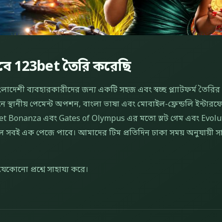
ে 123bet তৈরি করেছি
াদেশী ব্যবহারকারীদের জন্য একটি সহজ এবং স্বচ্ছ প্ল্যাটফর্ম তৈরির 
্থানীয় পেমেন্ট অপশন, বাংলা ভাষা এবং মোবাইল-ফ্রেন্ডলি ইন্টারফেস
weet Bonanza এবং Gates of Olympus এর মতো স্লট গেম এবং Evol
িল সবই এক পেজে পাবে। আমাদের টিম প্রতিদিন ঢাকা সময় অনুযায়ী সাপ
েকোনো প্রশ্নে সাহায্য করে।