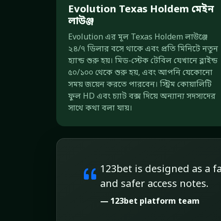
Evolution Texas Holdem মেইন
লাউঞ্জ
Evolution এর মূল Texas Holdem লাউঞ্জে
২৪/৭ ডিলার বসে থাকে এবং প্রতি মিনিটে নতুন
হ্যান্ড শুরু হয়। মিড-স্টেক টেবিল যেখানে ব্লাইন্ড
৫০/১০০ থেকে শুরু হয়, এবং আপনি যেকোনো
সময় জয়েন করতে পারবেন। স্ট্রিম কোয়ালিটি
ফুল HD এবং চ্যাট বক্স দিয়ে অন্যান্য সদস্যদের
সাথে কথা বলা যায়।
123bet is designed as a f
and safer access notes.
— 123bet platform team