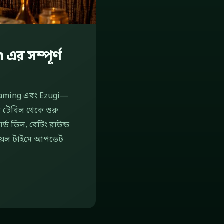
র সম্পূর্ণ
 Gaming এবং Ezugi—
শ টেবিল থেকে শুরু
ার্ড ডিল, বেটিং রাউন্ড
রিয়েল টাইমে আপডেট