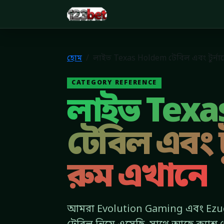
123bet
হোম
লাইভ Texas Holdem টেবিল এবং টুর্নাম
CATEGORY REFERENCE
লাইভ Texa
টেবিল এবং টু
রুম এখানে
আমরা Evolution Gaming এবং Ezu