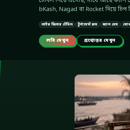
টেবিল নিয়ে এসেছি, সাথে আছে ক্যাশ গ
bKash, Nagad বা Rocket দিয়ে চিপ ক
লাইভ ডিলার টেবিল
টুর্নামেন্ট রুম
ক্যাশ গেম
মোব
লবি দেখুন
প্রশ্নোত্তর দেখুন